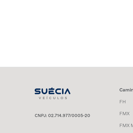
Cami
FH
FMX
CNPJ: 02.714.977/0005-20
FMX 