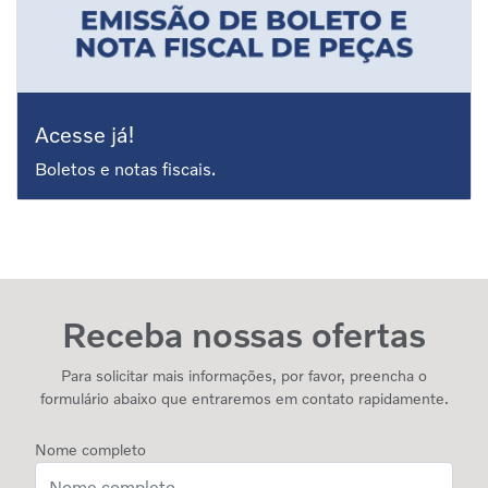
Seminovos
Pós Vendas
Peças e Acessórios
Planos de Serviços
Funilaria
Voar
Pneus
Unidades
Recapagens
Volvo Financial Services
Banco Volvo