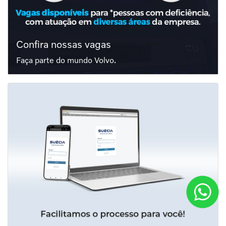
CNPJ: 02.714.977/0001-04 | Nº Chave: 62 4005 5959
CNPJ: 02.714.977/0010-97
Caminhões
Ônibus