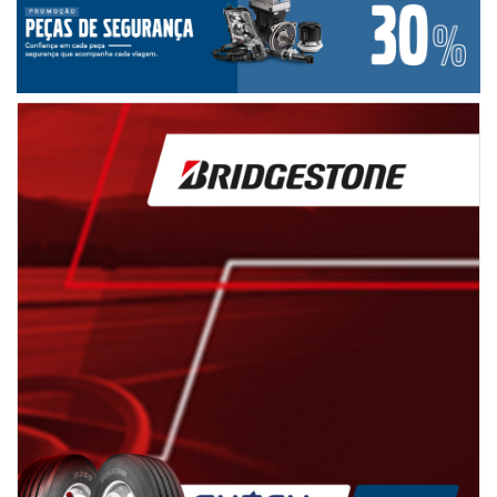
Como chegar
Telefone
(62) 99972-5932
Whatsapp
(62) 4005-5959
Horários de funcionamento
Comercial
De segunda a sexta, das 7h às 17h.
Sábado, das 8h às 12h.
Oficina:
De segunda a sexta, das 8h às 18h.
Mais informações sobre essa loja