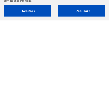
com nossas Políticas.
Aceitar
Recusar
Desenvolvido pela DEALERSPACE ® Direitos Reservados.