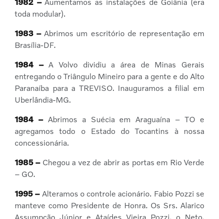
1982 –
Aumentamos as instalações de Goiânia (era
toda modular).
1983 –
Abrimos um escritório de representação em
Brasília-DF.
1984 –
A Volvo dividiu a área de Minas Gerais
entregando o Triângulo Mineiro para a gente e do Alto
Paranaíba para a TREVISO. Inauguramos a filial em
Uberlândia-MG.
1984 –
Abrimos a Suécia em Araguaína – TO e
agregamos todo o Estado do Tocantins à nossa
concessionária.
1985 –
Chegou a vez de abrir as portas em Rio Verde
– GO.
1995 –
Alteramos o controle acionário. Fabio Pozzi se
manteve como Presidente de Honra. Os Srs. Alarico
Assumpção Júnior e Ataídes Vieira Pozzi, o Neto,