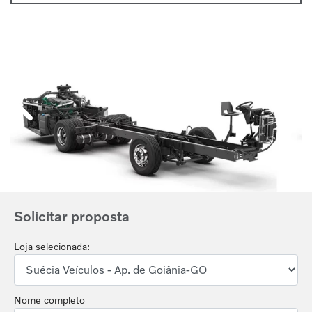
Anterior
Próx
Solicitar proposta
Loja selecionada:
Nome completo