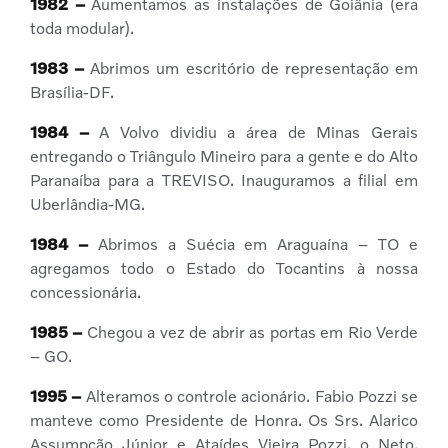
1982 –
Aumentamos as instalações de Goiânia (era
toda modular).
1983 –
Abrimos um escritório de representação em
Brasília-DF.
1984 –
A Volvo dividiu a área de Minas Gerais
entregando o Triângulo Mineiro para a gente e do Alto
Paranaíba para a TREVISO. Inauguramos a filial em
Uberlândia-MG.
1984 –
Abrimos a Suécia em Araguaína – TO e
agregamos todo o Estado do Tocantins à nossa
concessionária.
1985 –
Chegou a vez de abrir as portas em Rio Verde
– GO.
1995 –
Alteramos o controle acionário. Fabio Pozzi se
manteve como Presidente de Honra. Os Srs. Alarico
Assumpção Júnior e Ataídes Vieira Pozzi, o Neto,