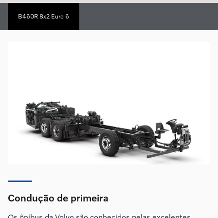
B460R 8x2 Euro 6
Condução de primeira
Os ônibus da Volvo são conhecidos pelas excelentes