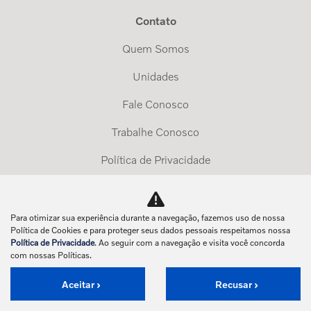
Contato
Quem Somos
Unidades
Fale Conosco
Trabalhe Conosco
Política de Privacidade
Exerça Seus Direitos
Para otimizar sua experiência durante a navegação, fazemos uso de nossa
No trânsito, enxergar o outro salva vidas.
Política de Cookies e para proteger seus dados pessoais respeitamos nossa
Política de Privacidade
. Ao seguir com a navegação e visita você concorda
com nossas Políticas.
Aceitar
Recusar
Desenvolvido pela DEALERSPACE ® Direitos Reservados.