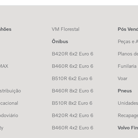
nhões
VM Florestal
Pós Ven
Ônibus
Peças e 
B420R 6x2 Euro 6
Planos de
MAX
B460R 6x2 Euro 6
Funilaria
B510R 6x2 Euro 6
Voar
tribuição
B460R 8x2 Euro 6
Pneus
cacional
B510R 8x2 Euro 6
Unidade
doviário
B420R 4x2 Euro 6
Recapag
ty
B460R 4x2 Euro 6
Volvo Fi