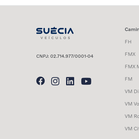
Cami
FH
FMX
CNPJ: 02.714.977/0001-04
FMX 
FM
VM Dis
VM Vo
VM Ro
VM Ci