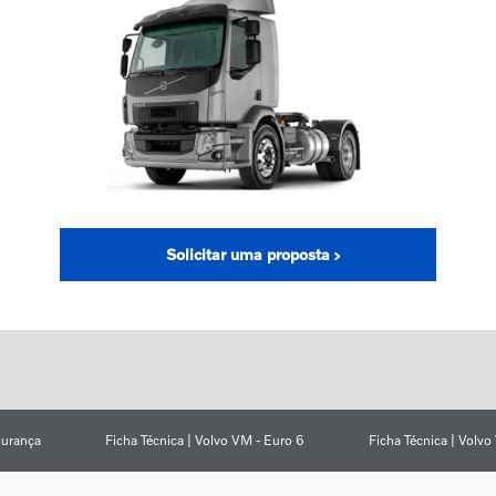
Solicitar uma proposta
urança
Ficha Técnica | Volvo VM - Euro 6
Ficha Técnica | Volv