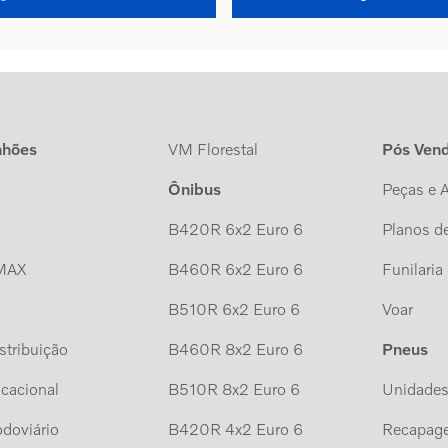
nhões
VM Florestal
Pós Ven
Ônibus
Peças e 
B420R 6x2 Euro 6
Planos de
MAX
B460R 6x2 Euro 6
Funilaria
B510R 6x2 Euro 6
Voar
tribuição
B460R 8x2 Euro 6
Pneus
cacional
B510R 8x2 Euro 6
Unidade
doviário
B420R 4x2 Euro 6
Recapag