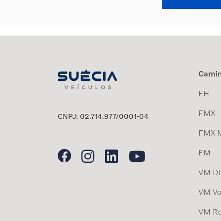
Cami
FH
FMX
CNPJ: 02.714.977/0001-04
FMX 
FM
VM Dis
VM Vo
VM Ro