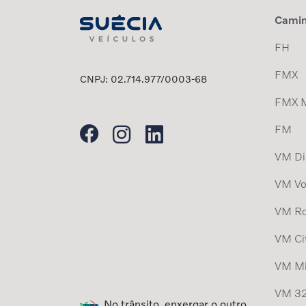
Cami
FH
FMX
CNPJ: 02.714.977/0003-68
FMX 
FM
VM Dis
VM Vo
VM Ro
VM Ci
VM Mi
VM 32
No trânsito, enxergar o outro