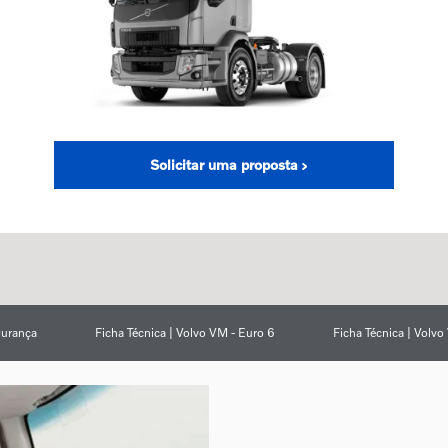
Solicitar uma proposta
urança
Ficha Técnica | Volvo VM - Euro 6
Ficha Técnica | Volv