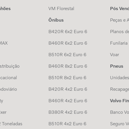
nhões
VM Florestal
Pós Ven
Ônibus
Peças e 
B420R 6x2 Euro 6
Planos de
MAX
B460R 6x2 Euro 6
Funilaria
B510R 6x2 Euro 6
Voar
tribuição
B460R 8x2 Euro 6
Pneus
cacional
B510R 8x2 Euro 6
Unidade
doviário
B420R 4x2 Euro 6
Recapag
ty
B460R 4x2 Euro 6
Volvo Fi
xer
B380R 4x2 Euro 6
Banco Vo
 Toneladas
B510R 4x2 Euro 6
Seguro V