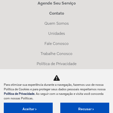
Agende Seu Serviço
Contato
Quem Somos
Unidades
Fale Conosco
Trabalhe Conosco
Política de Privacidade
Exerça Seus Direitos
Para otimizar sua experiência durante a navegação, fazemos uso de nossa
No trânsito, enxergar o outro salva vidas.
Política de Cookies e para proteger seus dados pessoais respeitamos nossa
Política de Privacidade
. Ao seguir com a navegação e visita você concorda
com nossas Políticas.
Aceitar
Recusar
Desenvolvido pela DEALERSPACE ® Direitos Reservados.