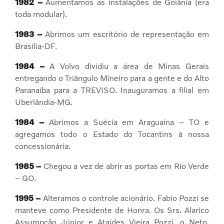
1982 –
Aumentamos as instalações de Goiânia (era
toda modular).
1983 –
Abrimos um escritório de representação em
Brasília-DF.
1984 –
A Volvo dividiu a área de Minas Gerais
entregando o Triângulo Mineiro para a gente e do Alto
Paranaíba para a TREVISO. Inauguramos a filial em
Uberlândia-MG.
1984 –
Abrimos a Suécia em Araguaína – TO e
agregamos todo o Estado do Tocantins à nossa
concessionária.
1985 –
Chegou a vez de abrir as portas em Rio Verde
– GO.
1995 –
Alteramos o controle acionário. Fabio Pozzi se
manteve como Presidente de Honra. Os Srs. Alarico
Assumpção Júnior e Ataídes Vieira Pozzi, o Neto,