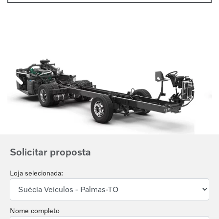
Anterior
Próx
Solicitar proposta
Loja selecionada:
Nome completo