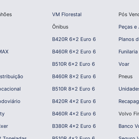
nhões
VM Florestal
Pós Ven
Ônibus
Peças e 
B420R 6x2 Euro 6
Planos d
MAX
B460R 6x2 Euro 6
Funilaria
B510R 6x2 Euro 6
Voar
stribuição
B460R 8x2 Euro 6
Pneus
cacional
B510R 8x2 Euro 6
Unidade
doviário
B420R 4x2 Euro 6
Recapag
ty
B460R 4x2 Euro 6
Volvo Fi
xer
B380R 4x2 Euro 6
Banco V
 Toneladas
B510R 4x2 Euro 6
Seguro 