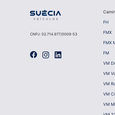
Cami
FH
FMX
CNPJ: 02.714.977/0009-53
FMX 
FM
VM Di
VM Vo
VM Ro
VM Ci
VM Mi
VM 32