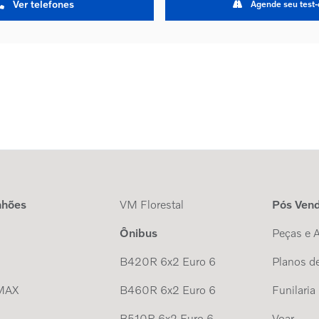
Ver telefones
Agende seu test-
nhões
VM Florestal
Pós Ven
Ônibus
Peças e 
B420R 6x2 Euro 6
Planos de
MAX
B460R 6x2 Euro 6
Funilaria
B510R 6x2 Euro 6
Voar