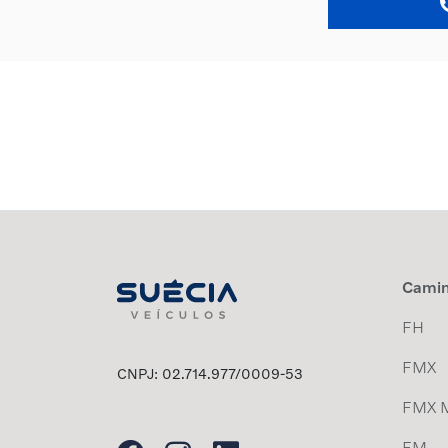
Cami
FH
FMX
CNPJ: 02.714.977/0009-53
FMX 
FM