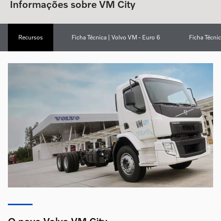
Informações sobre VM City
Recursos
Ficha Técnica | Volvo VM - Euro 6
Ficha Técni