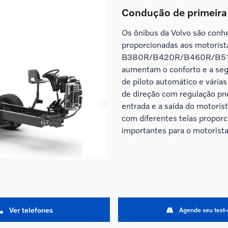
Condução de primeira
Os ônibus da Volvo são conh
proporcionadas aos motorist
B380R/B420R/B460R/B510R
aumentam o conforto e a seg
de piloto automático e vária
de direção com regulação pneu
entrada e a saída do motoris
com diferentes telas proporc
importantes para o motorista
Ver telefones
Agende seu test-