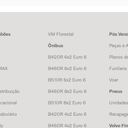
nhões
VM Florestal
Pós Ven
Ônibus
Peças e 
B420R 6x2 Euro 6
Planos de
MAX
B460R 6x2 Euro 6
Funilaria
B510R 6x2 Euro 6
Voar
tribuição
B460R 8x2 Euro 6
Pneus
cacional
B510R 8x2 Euro 6
Unidade
doviário
B420R 4x2 Euro 6
Recapag
ty
B460R 4x2 Euro 6
Volvo Fi