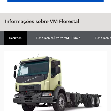
Informações sobre VM Florestal
Recursos
Ficha Técnica | Volvo VM - Euro 6
Ficha Técni