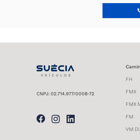
Cami
FH
FMX
CNPJ: 02.714.977/0008-72
FMX 
FM
VM Dis