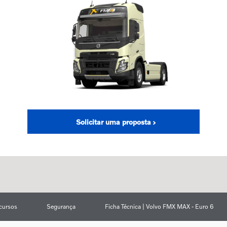
Solicitar uma proposta
cursos
Segurança
Ficha Técnica | Volvo FMX MAX - Euro 6