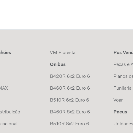
nhões
VM Florestal
Pós Ven
Ônibus
Peças e 
B420R 6x2 Euro 6
Planos de
MAX
B460R 6x2 Euro 6
Funilaria
B510R 6x2 Euro 6
Voar
tribuição
B460R 8x2 Euro 6
Pneus
cacional
B510R 8x2 Euro 6
Unidade