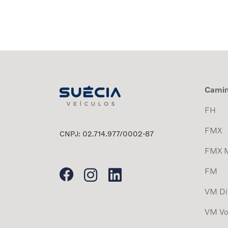
Cami
FH
FMX
CNPJ: 02.714.977/0002-87
FMX 
FM
VM Dis
VM Vo