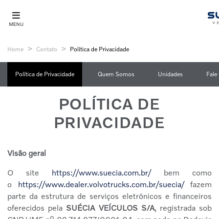
MENU
Home
Contato
Política de Privacidade
Política de Privacidade
Quem Somos
Unidades
Fale
POLÍTICA DE
PRIVACIDADE
Visão geral
O site
https://www.suecia.com.br/
bem como
o
https://www.dealer.volvotrucks.com.br/suecia/
fazem
parte da estrutura de serviços eletrônicos e financeiros
oferecidos pela
SUÉCIA VEÍCULOS S/A
, registrada sob