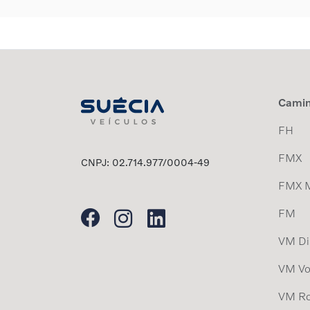
Cami
FH
FMX
CNPJ: 02.714.977/0004-49
FMX 
FM
VM Dis
VM Vo
VM Ro