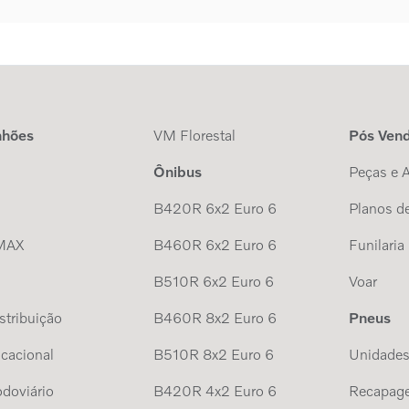
nhões
VM Florestal
Pós Ven
Ônibus
Peças e 
B420R 6x2 Euro 6
Planos de
MAX
B460R 6x2 Euro 6
Funilaria
B510R 6x2 Euro 6
Voar
tribuição
B460R 8x2 Euro 6
Pneus
cacional
B510R 8x2 Euro 6
Unidade
doviário
B420R 4x2 Euro 6
Recapag