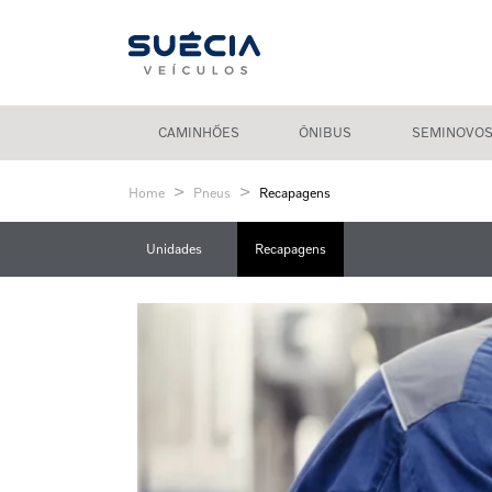
CAMINHÕES
ÔNIBUS
SEMINOVO
Home
Pneus
Recapagens
Unidades
Recapagens