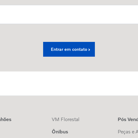
Entrar em contato
nhões
VM Florestal
Pós Ven
Ônibus
Peças e 