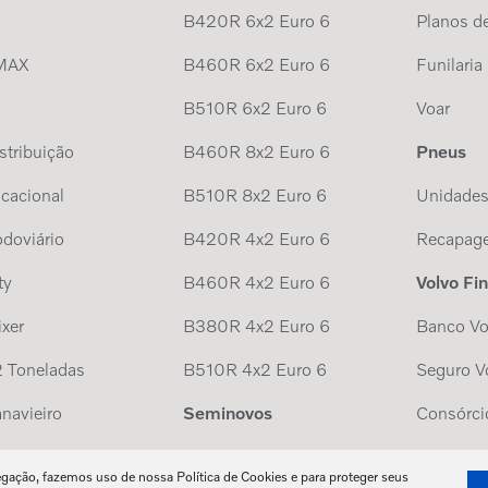
B420R 6x2 Euro 6
Planos de
MAX
B460R 6x2 Euro 6
Funilaria
B510R 6x2 Euro 6
Voar
tribuição
B460R 8x2 Euro 6
Pneus
cacional
B510R 8x2 Euro 6
Unidade
doviário
B420R 4x2 Euro 6
Recapag
ty
B460R 4x2 Euro 6
Volvo Fi
xer
B380R 4x2 Euro 6
Banco Vo
 Toneladas
B510R 4x2 Euro 6
Seguro V
navieiro
Seminovos
Consórci
egação, fazemos uso de nossa Política de Cookies e para proteger seus