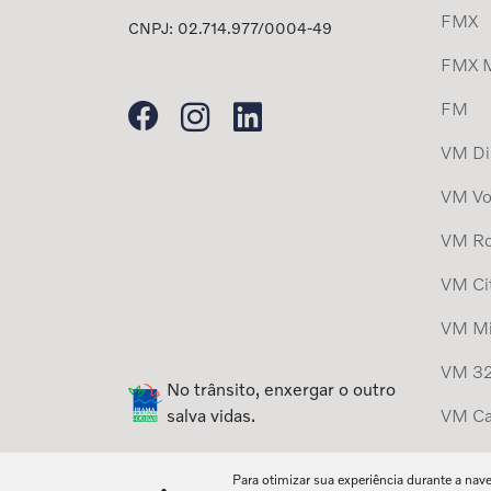
FMX
CNPJ: 02.714.977/0004-49
FMX 
FM
VM Dis
VM Vo
VM Ro
VM Ci
VM Mi
VM 32
No trânsito, enxergar o outro
salva vidas.
VM Ca
Para otimizar sua experiência durante a nav