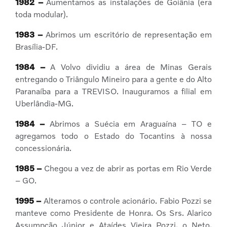
1982 –
Aumentamos as instalações de Goiânia (era
toda modular).
1983 –
Abrimos um escritório de representação em
Brasília-DF.
1984 –
A Volvo dividiu a área de Minas Gerais
entregando o Triângulo Mineiro para a gente e do Alto
Paranaíba para a TREVISO. Inauguramos a filial em
Uberlândia-MG.
1984 –
Abrimos a Suécia em Araguaína – TO e
agregamos todo o Estado do Tocantins à nossa
concessionária.
1985 –
Chegou a vez de abrir as portas em Rio Verde
– GO.
1995 –
Alteramos o controle acionário. Fabio Pozzi se
manteve como Presidente de Honra. Os Srs. Alarico
Assumpção Júnior e Ataídes Vieira Pozzi, o Neto,