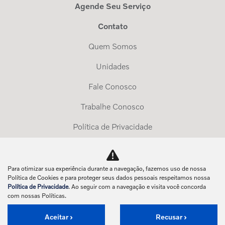
Agende Seu Serviço
Contato
Quem Somos
Unidades
Fale Conosco
Trabalhe Conosco
Política de Privacidade
Exerça Seus Direitos
Para otimizar sua experiência durante a navegação, fazemos uso de nossa
No trânsito, enxergar o outro salva vidas.
Política de Cookies e para proteger seus dados pessoais respeitamos nossa
Política de Privacidade
. Ao seguir com a navegação e visita você concorda
com nossas Políticas.
Aceitar
Recusar
Desenvolvido pela DEALERSPACE ® Direitos Reservados.