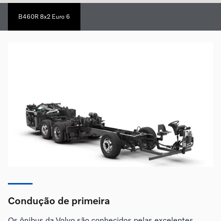
B460R 8x2 Euro 6
Condução de primeira
Os ônibus da Volvo são conhecidos pelas excelentes