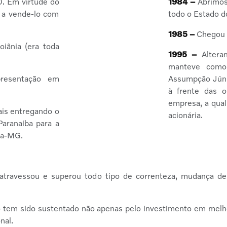
0. Em virtude do
1984 –
Abrimos
a vende-lo com
todo o Estado d
1985 –
Chegou a
iânia (era toda
1995 –
Alteram
manteve como 
resentação em
Assumpção Júnio
à frente das o
empresa, a qual
ais entregando o
acionária.
Paranaíba para a
ia-MG.
atravessou e superou todo tipo de correnteza, mudança de
 tem sido sustentado não apenas pelo investimento em melho
nal.