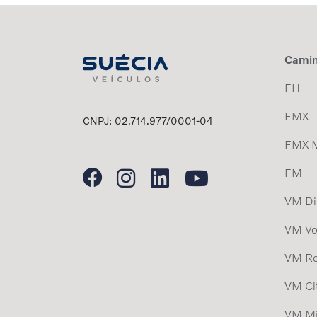
Cami
FH
FMX
CNPJ: 02.714.977/0001-04
FMX 
FM
VM Dis
VM Vo
VM Ro
VM Ci
VM Mi