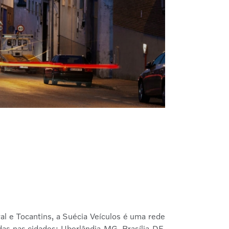
al e Tocantins, a Suécia Veículos é uma rede
das nas cidades: Uberlândia-MG, Brasília-DF,