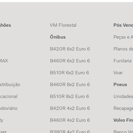
nhões
VM Florestal
Pós Ven
Ônibus
Peças e 
B420R 6x2 Euro 6
Planos de
MAX
B460R 6x2 Euro 6
Funilaria
B510R 6x2 Euro 6
Voar
tribuição
B460R 8x2 Euro 6
Pneus
cacional
B510R 8x2 Euro 6
Unidade
doviário
B420R 4x2 Euro 6
Recapag
ty
B460R 4x2 Euro 6
Volvo Fi
xer
B380R 4x2 Euro 6
Banco Vo