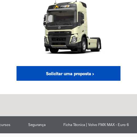
Solicitar uma proposta
cursos
Segurança
Ficha Técnica | Volvo FMX MAX - Euro 6