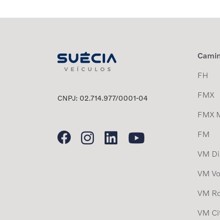
Cami
FH
FMX
CNPJ: 02.714.977/0001-04
FMX 
FM
VM Dis
VM Vo
VM Ro
VM Ci