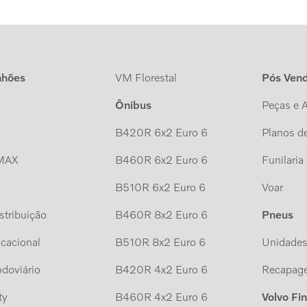
nhões
VM Florestal
Pós Ven
Ônibus
Peças e 
B420R 6x2 Euro 6
Planos de
MAX
B460R 6x2 Euro 6
Funilaria
B510R 6x2 Euro 6
Voar
tribuição
B460R 8x2 Euro 6
Pneus
cacional
B510R 8x2 Euro 6
Unidade
doviário
B420R 4x2 Euro 6
Recapag
ty
B460R 4x2 Euro 6
Volvo Fi