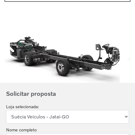
Anterior
Próx
Solicitar proposta
Loja selecionada:
Nome completo