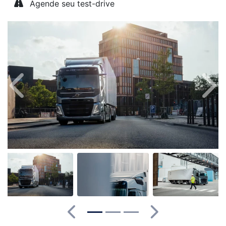
Agende seu test-drive
Anterior
Próx
Anterior
Próximo