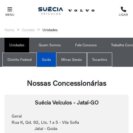
MENU
LIGAR
Home
Contato
Unidades
Unidades
Quem Somos
Fale Conosco
Trabalhe Con
Distrito Federal
Goiás
Minas Gerais
Tocantins
Nossas Concessionárias
Suécia Veículos - Jataí-GO
Geral
Rua K, Qd. 92, Lts. 1 a 5 - Vila Sofia
Jataí - Goiás