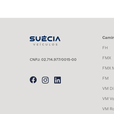
Cami
FH
FMX
CNPJ: 02.714.977/0015-00
FMX 
FM
VM Dis
VM Vo
VM Ro