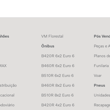
nhões
VM Florestal
Pós Ven
Ônibus
Peças e 
B420R 6x2 Euro 6
Planos de
MAX
B460R 6x2 Euro 6
Funilaria
B510R 6x2 Euro 6
Voar
tribuição
B460R 8x2 Euro 6
Pneus
cacional
B510R 8x2 Euro 6
Unidade
doviário
B420R 4x2 Euro 6
Recapag