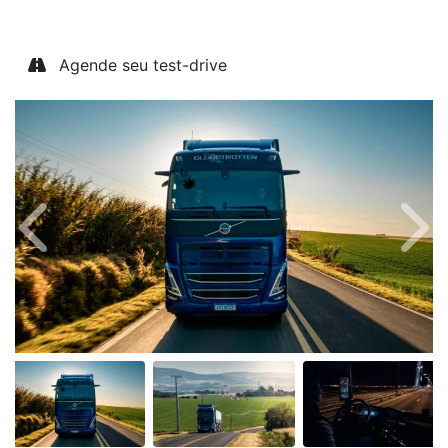
Agende seu test-drive
Anterior
Próx